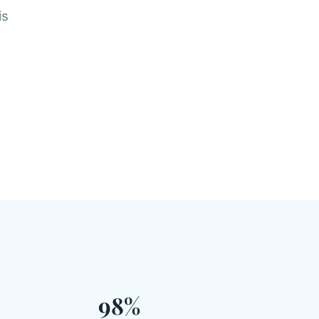
is
98%