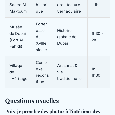
Saeed Al
histori
architecture
- 1h
Maktoum
que
vernaculaire
Forter
Musée
esse
Histoire
de Dubaï
1h30 -
du
globale de
(Fort Al
2h
XVIIIe
Dubaï
Fahidi)
siècle
Compl
Village
Artisanat &
exe
1h -
de
vie
recons
1h30
l’Héritage
traditionnelle
titué
Questions usuelles
Puis-je prendre des photos à l'intérieur des