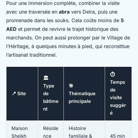
Pour une immersion complète, combiner la visite
avec une traversée en
abra
vers Deira, puis une
promenade dans les souks. Cela coûte moins de
5
AED
et permet de revivre le trajet historique des
marchands. On peut aussi prolonger par le Village de
l’Héritage, à quelques minutes à pied, qui reconstitue
l’artisanat traditionnel.
⏱️
🏛️
Temps
Type
🎯
de
📍 Site
de
Thématique
visite
bâtime
principale
suggér
nt
é
Maison
Réside
Histoire
Sheikh
nce
familiale &
45 min