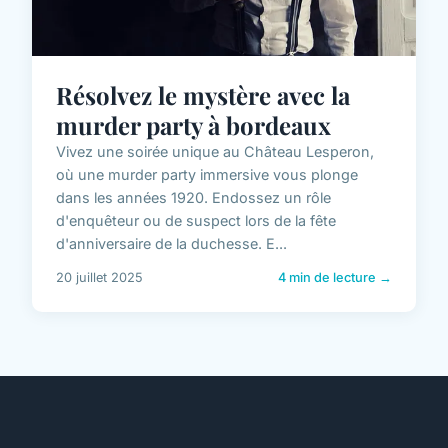
Résolvez le mystère avec la
murder party à bordeaux
Vivez une soirée unique au Château Lesperon,
où une murder party immersive vous plonge
dans les années 1920. Endossez un rôle
d'enquêteur ou de suspect lors de la fête
d'anniversaire de la duchesse. E...
20 juillet 2025
4 min de lecture →