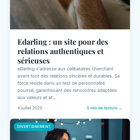
Edarling : un site pour des
relations authentiques et
sérieuses
eDarling s'adresse aux célibataires cherchant
avant tout des relations sincères et durables. Sa
force réside dans un test de personnalité
poussé, garantissant des rencontres adaptées
aux valeurs et at...
4 juillet 2025
5 min de lecture →
DIVERTISSEMENT