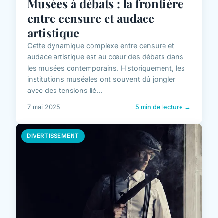
Musées à débats : la frontière
entre censure et audace
artistique
Cette dynamique complexe entre censure et
audace artistique est au cœur des débats dans
les musées contemporains. Historiquement, les
institutions muséales ont souvent dû jongler
avec des tensions lié...
7 mai 2025
5 min de lecture →
DIVERTISSEMENT